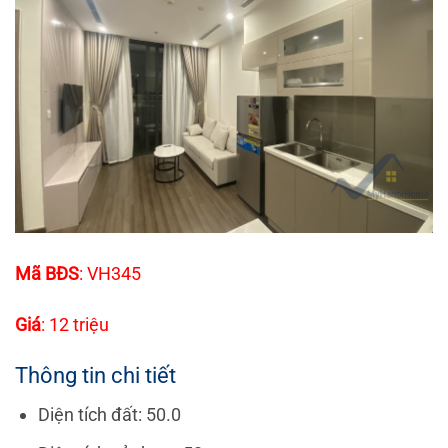
Mã BĐS
: VH345
Giá
: 12 triệu
Thông tin chi tiết
Diện tích đất: 50.0